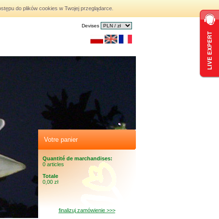
stępu do plików cookies w Twojej przeglądarce.
Devises
Votre panier
Quantité de marchandises:
0 articles
Totale
0,00 zł
finalizuj zamówienie >>>