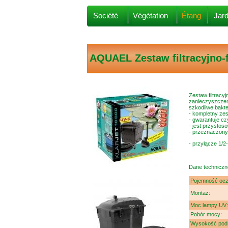
Société
Végétation
Étang
Jard
AQUAEL
Zestaw filtracyjno
Zestaw filtracy
zanieczyszczen
szkodliwe bakter
- kompletny ze
- gwarantuje cz
- jest przystos
- przeznaczony
- przyłącze 1/2-
Dane techniczn
Pojemność oc
Montaż:
Moc lampy UV
Pobór mocy:
Wysokość pod