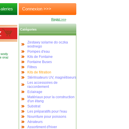
aleries
Connexion >>>
Regist >>>
Catégories
Zestawy solarne do oczka
wodnego
Pompes d'eau
z wody
Kits de Fontaine
e oraz
Fontaine Buses
Filtres
Kits de filtration
Stérilisateurs UV, magnétiseurs
Les accessoires de
raccordement
Eclairage
Matériaux pour la construction
d'un étang
Substrat
Les préparatifs pour l'eau
Nourriture pour poissons
Aérateurs
Assortiment d'hiver