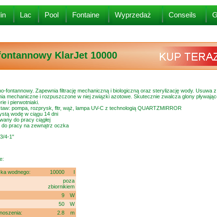
in
Lac
Pool
Fontaine
Wyprzedaż
Conseils
G
-fontannowy KlarJet 10000
jno-fontannowy. Zapewnia filtrację mechaniczną i biologiczną oraz sterylizację wody. Usuwa 
ia mechaniczne i rozpuszczone w niej związki azotowe. Skutecznie zwalcza glony pływając
ie i pierwotniaki.
staw: pompa, rozprysk, fltr, wąż, lampa UV-C z technologią QUARTZMIRROR
ystą wodę w ciągu 14 dni
owany do pracy ciągłej
 do pracy na zewnątrz oczka
3/4-1"
e:
zka wodnego:
10000
l
poza
zbiornikiem
:
9
W
50
W
noszenia:
2.8
m