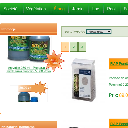
20,00 zł
Société
Végétation
Étang
Jardin
Lac
Pool
Fo
Promocje
sortuj według
1
2
3
Antyglon 250 ml - Preparat do
FIAP PondS
zwalczania glonów / 5 000 litrów
Podłoże do o
30,00 zł
Pojemność 20 
Prix:
89,0
Antyglon 500 ml - Preparat do
zwalczania glonów / 10 000 litrów
FIAP PondB
Najbardziej popularne