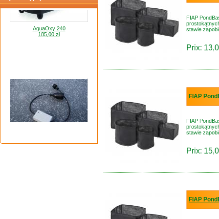
AquaOxy 240
FIAP PondBask
185,00 zł
prostokątnyc
stawie zapobie
Prix: 13,0
FIAP PondB
FIAP PondBask
prostokątnyc
Termostat grzałki do oczka wodnego
stawie zapobie
200,00 zł
Prix: 15,0
FIAP PondB