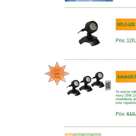
NPL3-LED
Prix: 120
AquaLED 
Te mocne ref
mocy 25W.
Z
oświetlenia, 
oraz regulowa
Prix:
610,