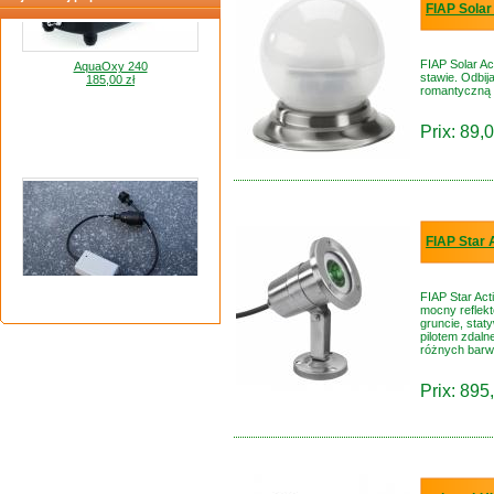
FIAP Solar
AquaOxy 240
185,00 zł
FIAP Solar Ac
stawie. Odbija
romantyczną 
Prix: 89,0
FIAP Star 
Termostat grzałki do oczka wodnego
FIAP Star Ac
200,00 zł
mocny reflek
gruncie, sta
pilotem zdaln
różnych barw 
Prix: 895