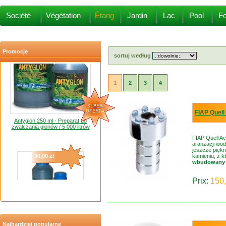
20,00 zł
Société
Végétation
Étang
Jardin
Lac
Pool
Fo
Promocje
sortuj według
1
2
3
4
Antyglon 250 ml - Preparat do
FIAP Quell
zwalczania glonów / 5 000 litrów
FIAP Quell Ac
aranżacji wod
30,00 zł
jeszcze pięk
kamieniu, z k
wbudowany c
Prix:
150,
Antyglon 500 ml - Preparat do
zwalczania glonów / 10 000 litrów
Najbardziej popularne