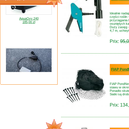
Idealnie nad
AquaOxy 240
części roślin
185,00 zł
przyciągania 
osuniętych kam
Duży zasięg -
4,7 m, uchwyt
Prix:
95,0
FIAP PondN
Termostat grzałki do oczka wodnego
200,00 zł
FIAP PondNet
stawu w okres
Ponadto skut
Siatki są dro
Prix: 134