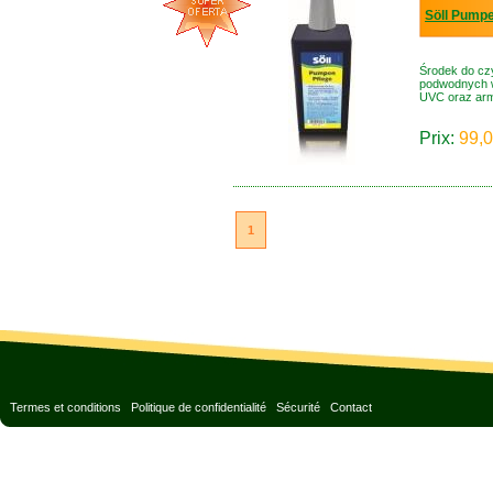
Söll Pumpe
Środek do czy
podwodnych w
UVC oraz arma
Prix:
99,0
1
Termes et conditions
Politique de confidentialité
Sécurité
Contact