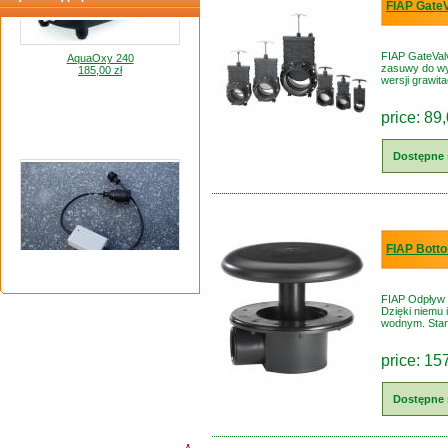
FIAP Gate
AquaOxy 240
185,00 zł
FIAP GateValv
zasuwy do wy
wersji grawit
price: 89,
Dostępne 
FIAP Bott
Termostat grzałki do oczka wodnego
200,00 zł
FIAP Odpływ d
Dzięki niemu 
wodnym. Stan
price: 15
Dostępne 