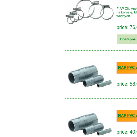
FIAP Clip Act
na korozję. 
wodnych.
price: 76,
Dostępne 
FIAP PVC p
price: 58,
FIAP PVC p
price: 40,