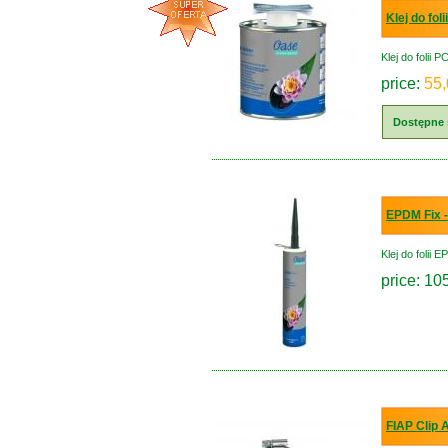
Klej do fol
Klej do folii 
price:
55,
Dostępne 
EPDM Fix - 
Klej do folii
price: 10
FIAP Clip 