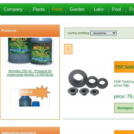
20,00 zł
Company
Plants
Pond
Garden
Lake
Pool
Fo
Promocje
sortuj według
1
Antyglon 250 ml - Preparat do
FIAP Tank
zwalczania glonów / 5 000 litrów
FIAP TankCon
30,00 zł
przez folię.
price: 76,
Dostępne 
Antyglon 500 ml - Preparat do
zwalczania glonów / 10 000 litrów
Najbardziej popularne