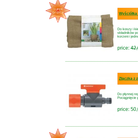
Wyściółka
Do koszy i ki
składników po
korzeni i jed
price:
42,
Złączka z
Do płynnej re
Pociągnięcie 
price: 50,